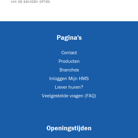
VAN DE GEKOZEN OPTIES.
urs
(2)
Pagina's
Contact
XL
Producten
Branches
Inloggen Mijn HMS
s
(24)
Liever huren?
Veelgestelde vragen (FAQ)
JET-EM25
Openingstijden