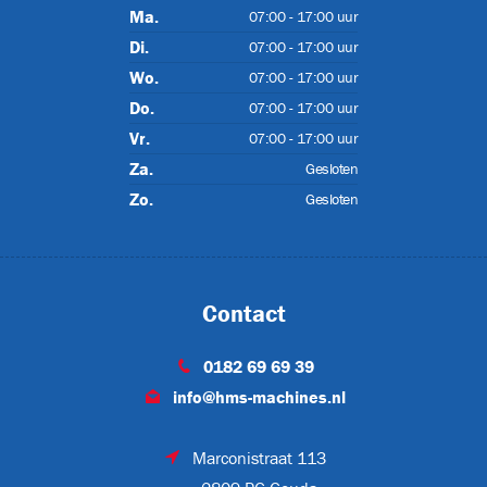
Ma.
07:00 - 17:00 uur
T
Di.
07:00 - 17:00 uur
Wo.
07:00 - 17:00 uur
Do.
07:00 - 17:00 uur
Vr.
07:00 - 17:00 uur
ET-P02
Za.
Gesloten
Zo.
Gesloten
Contact
0182 69 69 39
info@hms-machines.nl
CJL1032
Marconistraat 113