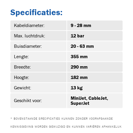
Specificaties:
39)
Kabeldiameter:
9 - 28 mm
Max. luchtdruk:
12 bar
Buisdiameter:
20 - 63 mm
-1
Lengte:
355 mm
Breedte:
290 mm
Hoogte:
182 mm
-1
Gewicht:
13 kg
MiniJet, CableJet,
Geschikt voor:
SuperJet
-1
* BOVENSTAANDE SPECIFICATIES KUNNEN ZONDER VOORAFGAANDE
KENNISGEVING WORDEN GEWIJZIGD EN KUNNEN VARIËREN AFHANKELIJK