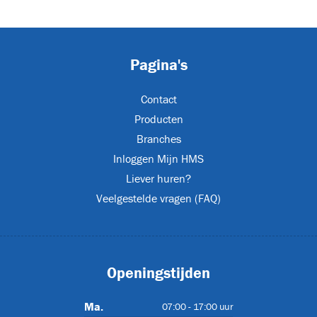
urs
(2)
Pagina's
Contact
Producten
XL
Branches
Inloggen Mijn HMS
Liever huren?
s
(24)
Veelgestelde vragen (FAQ)
Openingstijden
JET-EM25
Ma.
07:00 - 17:00 uur