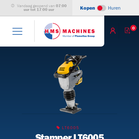
Vandaag geopend van
07:00
Kopen
Huren
uur tot 17:00 uur
0
leet
)
achines
LT6005
Stamper LT6005
B