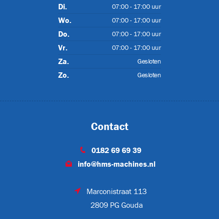
Di.
07:00 - 17:00 uur
Wo.
07:00 - 17:00 uur
T
Do.
07:00 - 17:00 uur
Vr.
07:00 - 17:00 uur
Za.
Gesloten
ET-P02
Zo.
Gesloten
Contact
0182 69 69 39
info@hms-machines.nl
Marconistraat 113
CJL1032
2809 PG Gouda