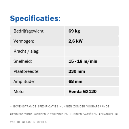
Specificaties:
39)
Bedrijfsgewicht:
69 kg
Vermogen:
2,6 kW
-1
Kracht / slag:
Snelheid:
15 - 18 m/min
Plaatbreedte:
230 mm
-1
Amplitude:
68 mm
Motor:
Honda GX120
* BOVENSTAANDE SPECIFICATIES KUNNEN ZONDER VOORAFGAANDE
-1
KENNISGEVING WORDEN GEWIJZIGD EN KUNNEN VARIËREN AFHANKELIJK
VAN DE GEKOZEN OPTIES.