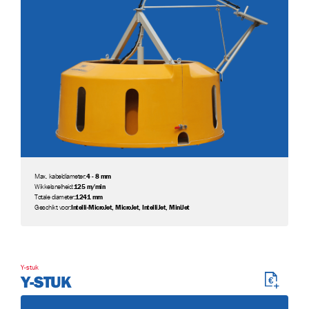
Max. kabeldiameter:
4 - 8 mm
Wikkelsnelheid:
125 m/min
Totale diameter:
1241 mm
Geschikt voor:
Intelli-MicroJet, MicroJet, IntelliJet, MiniJet
Y-stuk
Y-STUK