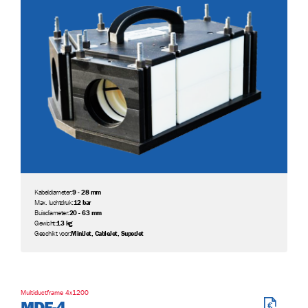
Kabeldiameter:
9 - 28 mm
Max. luchtdruk:
12 bar
Buisdiameter:
20 - 63 mm
Gewicht:
13 kg
Geschikt voor:
MiniJet, CableJet, SuperJet
Multiductframe 4x1200
MDF-4