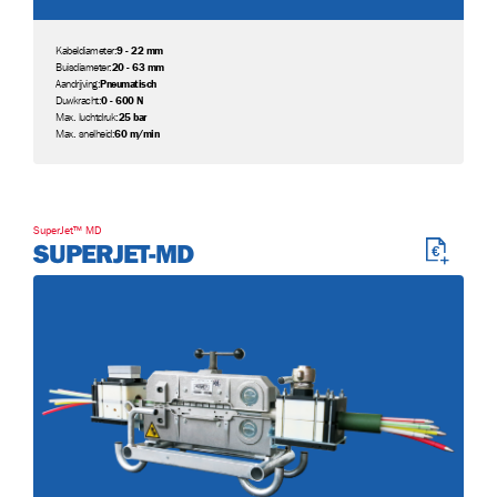
Kabeldiameter:
9 - 22 mm
Buisdiameter:
20 - 63 mm
Aandrijving:
Pneumatisch
Duwkracht:
0 - 600 N
Max. luchtdruk:
25 bar
Max. snelheid:
60 m/min
SuperJet™ MD
SUPERJET-MD