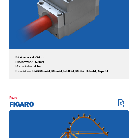
Kabeldiameter:
4 - 24 mm
Buisdiameter:
7 - 50 mm
Max. luchtdruk:
16 bar
Geschikt voor:
Intelli-MicroJet, MicroJet, IntelliJet, MiniJet, CableJet, SuperJet
Figaro
FIGARO