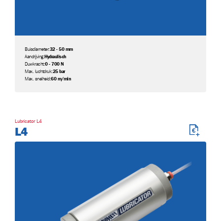
Buisdiameter:
32 - 50 mm
Aandrijving:
Hydraulisch
Duwkracht:
0 - 700 N
Max. luchtdruk:
25 bar
Max. snelheid:
60 m/min
Lubricator L4
L4