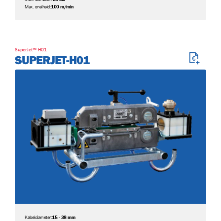
Max. snelheid:
100 m/min
SuperJet™ H01
SUPERJET-H01
Kabeldiameter:
15 - 38 mm