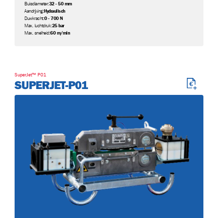
Buisdiameter:
32 - 50 mm
Aandrijving:
Hydraulisch
Duwkracht:
0 - 700 N
Max. luchtdruk:
25 bar
Max. snelheid:
60 m/min
SuperJet™ P01
SUPERJET-P01