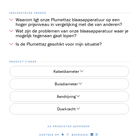
VEELGESTELDE VRAGEN
Waarom ligt onze Plumettaz blaasapparatuur op een
hoger prijsniveau in vergelijking met die van anderen?
091
Wat zijn de problemen van onze blaasapparatuur waar je
Plumettaz is marktleider in alles wat met blaasmachines te maken heeft, het ontwi
mogelijk tegenaan gaat lopen?
Wat we met name tegenkomen bij de probleemmeldingen die wij krijgen is dat niet de
Is de Plumettaz geschikt voor mijn situatie?
De range aan machines is groot. Voor elke situatie is dan ook altijd een passende 
 en
PRODUCT FINDER
Kabeldiameter
Buisdiameter
Aandrijving
6
Duwkracht
24 PRODUCTEN GEVONDEN
SORTEER OP:
WEERGAVE: