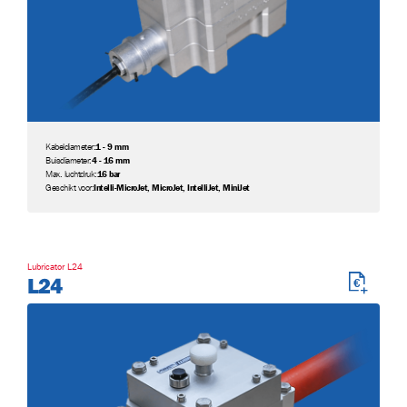
Kabeldiameter:
1 - 9 mm
Buisdiameter:
4 - 16 mm
Max. luchtdruk:
16 bar
Geschikt voor:
Intelli-MicroJet, MicroJet, IntelliJet, MiniJet
Lubricator L24
L24