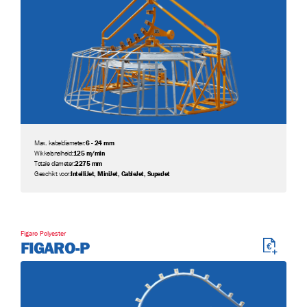
Max. kabeldiameter:
6 - 24 mm
Wikkelsnelheid:
125 m/min
Totale diameter:
2275 mm
Geschikt voor:
IntelliJet, MiniJet, CableJet, SuperJet
Figaro Polyester
FIGARO-P