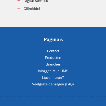
Digital Services
Elektrische compressoren
Jetplanner 4.0
Glijmiddel
Remote Monitoring
Glijmiddel energiekabels
Glijmiddel voor
telecommunicatiekabels
Pagina's
Contact
Producten
Branches
Inloggen Mijn HMS
Liever huren?
Veelgestelde vragen (FAQ)