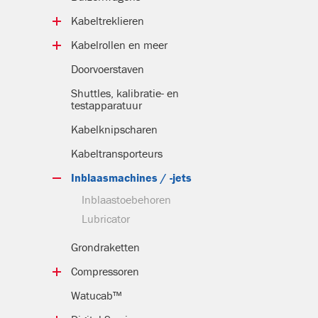
Kabeltrek­lieren
Mobiele kabeltreklieren
Kabelrollen en meer
Hulplieren
Kabelrollen
Doorvoerstaven
Elektrische lieren
Hoekrollen
Shuttles, kalibratie- en
Vlieters
testapparatuur
Buisrollen
Trekkoppen
Kabelknip­scharen
Swivels
Kabel­transporteurs
Inblaasmachines / -jets
Inblaastoebehoren
Lubricator
Grondraketten
Compressoren
Mobiele compressoren
Watucab™
Compacte schroef­compressoren