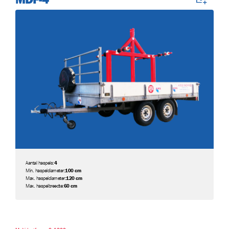
Aantal haspels:
4
Min. haspeldiameter:
100 cm
Max. haspeldiameter:
120 cm
Max. haspelbreedte:
60 cm