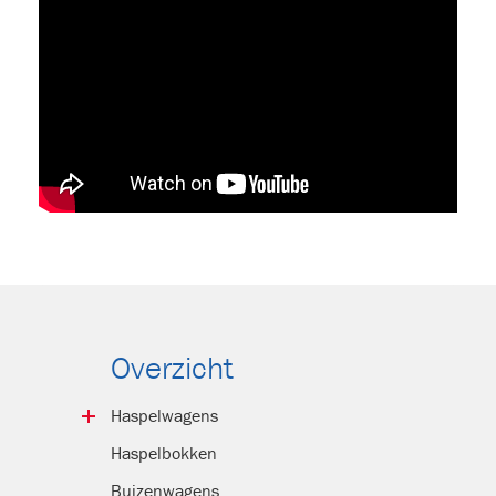
Overzicht
Haspelwagens
Snel­verkeer
Haspelbokken
Langzaam­verkeer
Buizenwagens