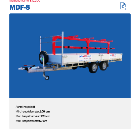
Multiductframe 8x1200
MDF-8
Aantal haspels:
8
Min. haspeldiameter:
100 cm
Max. haspeldiameter:
120 cm
Max. haspelbreedte:
60 cm