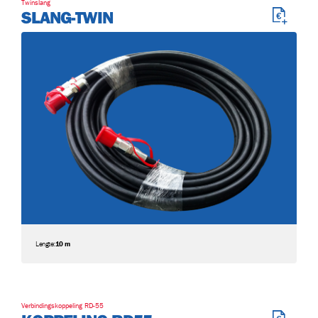
Twinslang
SLANG-TWIN
Lengte:
10 m
Verbindingskoppeling RD-55