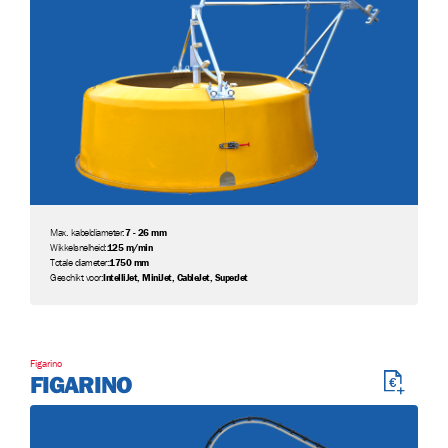
Max. kabeldiameter:
7 - 26 mm
Wikkelsnelheid:
125 m/min
Totale diameter:
1750 mm
Geschikt voor:
IntelliJet, MiniJet, CableJet, SuperJet
Figarino
FIGARINO