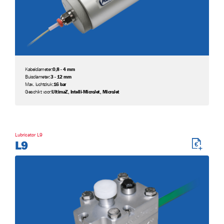
Kabeldiameter:
0,8 - 4 mm
Buisdiameter:
3 - 12 mm
Max. luchtdruk:
16 bar
Geschikt voor:
UltimaZ, Intelli-MicroJet, MicroJet
Lubricator L9
L9