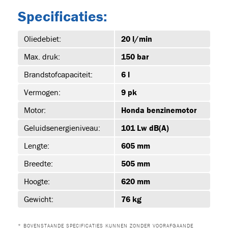
Specificaties:
39)
Oliedebiet:
20 l/min
Max. druk:
150 bar
Brandstofcapaciteit:
6 l
-1
Vermogen:
9 pk
Motor:
Honda benzinemotor
Geluidsenergieniveau:
101 Lw dB(A)
-1
Lengte:
605 mm
Breedte:
505 mm
Hoogte:
620 mm
-1
Gewicht:
76 kg
* BOVENSTAANDE SPECIFICATIES KUNNEN ZONDER VOORAFGAANDE