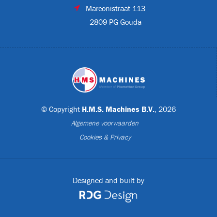
Marconistraat 113
2809 PG Gouda
FL-378H
NN-640
© Copyright
H.M.S. Machines B.V.
, 2026
Algemene voorwaarden
Cookies & Privacy
ON
Designed and built by
TON