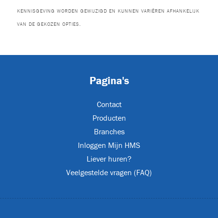
KENNISGEVING WORDEN GEWIJZIGD EN KUNNEN VARIËREN AFHANKELIJK
VAN DE GEKOZEN OPTIES.
urs
(2)
Pagina's
XL
Contact
Producten
s
Branches
(24)
Inloggen Mijn HMS
Liever huren?
Veelgestelde vragen (FAQ)
JET-EM25