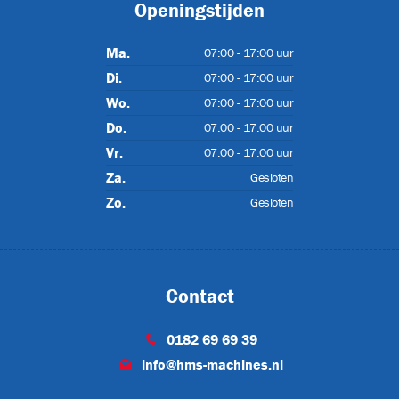
Openingstijden
T
Ma.
07:00 - 17:00 uur
Di.
07:00 - 17:00 uur
Wo.
07:00 - 17:00 uur
ET-P02
Do.
07:00 - 17:00 uur
Vr.
07:00 - 17:00 uur
Za.
Gesloten
Zo.
Gesloten
Contact
0182 69 69 39
info@hms-machines.nl
CJL1032