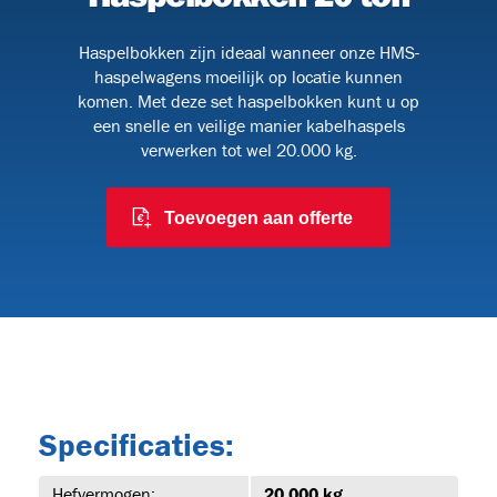
Haspelbokken zijn ideaal wanneer onze HMS-
haspelwagens moeilijk op locatie kunnen
091
komen. Met deze set haspelbokken kunt u op
een snelle en veilige manier kabelhaspels
verwerken tot wel 20.000 kg.
 en
Toevoegen aan offerte
6
Specificaties:
Hefvermogen:
20.000 kg