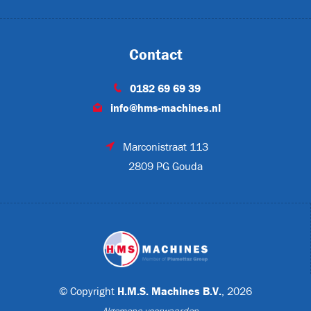
T
Contact
0182 69 69 39
ET-P02
info@hms-machines.nl
Marconistraat 113
2809 PG Gouda
CJL1032
© Copyright
H.M.S. Machines B.V.
, 2026
Algemene voorwaarden