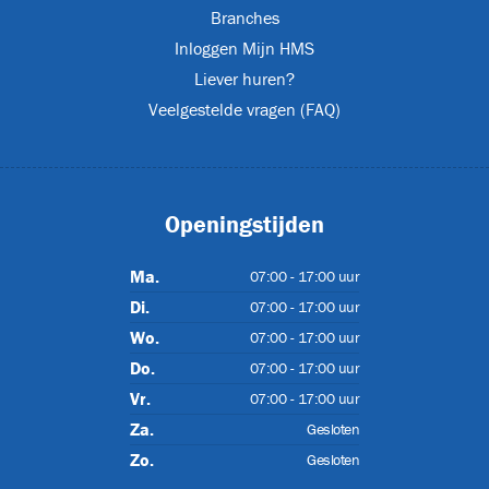
Branches
Inloggen Mijn HMS
urs
(2)
Liever huren?
Veelgestelde vragen (FAQ)
XL
Openingstijden
Ma.
07:00 - 17:00 uur
s
(24)
Di.
07:00 - 17:00 uur
Wo.
07:00 - 17:00 uur
Do.
07:00 - 17:00 uur
Vr.
07:00 - 17:00 uur
JET-EM25
Za.
Gesloten
Zo.
Gesloten