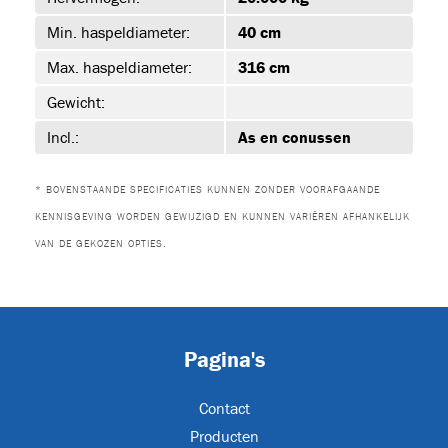
Min. haspeldiameter:
40 cm
39)
Max. haspeldiameter:
316 cm
Gewicht:
Incl.:
As en conussen
-1
* BOVENSTAANDE SPECIFICATIES KUNNEN ZONDER VOORAFGAANDE
KENNISGEVING WORDEN GEWIJZIGD EN KUNNEN VARIËREN AFHANKELIJK
VAN DE GEKOZEN OPTIES.
-1
Pagina's
-1
Contact
Producten