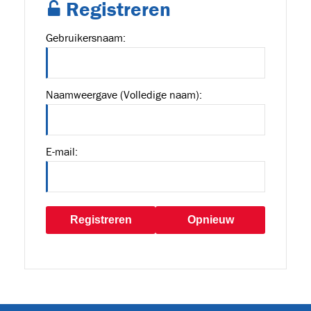
Registreren
Gebruikersnaam:
091
Naamweergave (Volledige naam):
 en
E-mail:
Registreren
Opnieuw
6