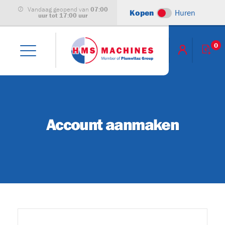
Vandaag geopend van
07:00
Kopen
Huren
uur tot 17:00 uur
0
leet
)
Account aanmaken
achines
B