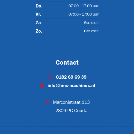
Do.
07:00 - 17:00 uur
Vr.
07:00 - 17:00 uur
urs
(2)
Za.
Gesloten
Zo.
Gesloten
XL
Contact
0182 69 69 39
s
(24)
info@hms-machines.nl
Marconistraat 113
2809 PG Gouda
JET-EM25