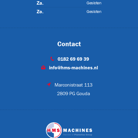
Za.
Gesloten
Zo.
Gesloten
FL-378H
Contact
NN-640
0182 69 69 39
info@hms-machines.nl
Marconistraat 113
2809 PG Gouda
ON
TON