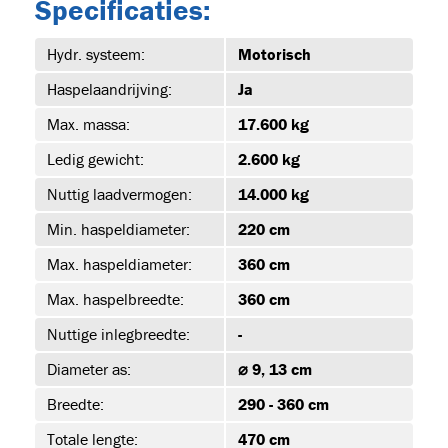
Specificaties:
Hydr. systeem:
Motorisch
39)
Haspelaandrijving:
Ja
Max. massa:
17.600 kg
Ledig gewicht:
2.600 kg
-1
Nuttig laadvermogen:
14.000 kg
Min. haspeldiameter:
220 cm
Max. haspeldiameter:
360 cm
-1
Max. haspelbreedte:
360 cm
Nuttige inlegbreedte:
-
Diameter as:
⌀ 9, 13 cm
-1
Breedte:
290 - 360 cm
Totale lengte:
470 cm