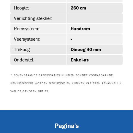
Hoogte:
260 cm
Verlichting stekker:
urs
(2)
Remsysteem:
Handrem
Veersysteem:
-
Trekoog:
Dinoog 40 mm
XL
Onderstel:
Enkel-as
* BOVENSTAANDE SPECIFICATIES KUNNEN ZONDER VOORAFGAANDE
s
(24)
KENNISGEVING WORDEN GEWIJZIGD EN KUNNEN VARIËREN AFHANKELIJK
VAN DE GEKOZEN OPTIES.
JET-EM25
Pagina's