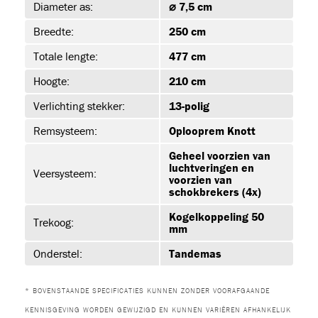
Diameter as:
⌀ 7,5 cm
Breedte:
250 cm
urs
(2)
Totale lengte:
477 cm
Hoogte:
210 cm
Verlichting stekker:
13-polig
Remsysteem:
Oplooprem Knott
XL
Geheel voorzien van
luchtveringen en
Veersysteem:
voorzien van
s
schokbrekers (4x)
(24)
Kogelkoppeling 50
Trekoog:
mm
Onderstel:
Tandemas
JET-EM25
* BOVENSTAANDE SPECIFICATIES KUNNEN ZONDER VOORAFGAANDE
KENNISGEVING WORDEN GEWIJZIGD EN KUNNEN VARIËREN AFHANKELIJK