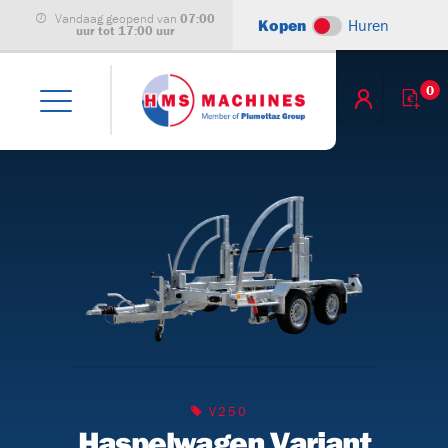
Vandaag geopend van
07:00
Kopen
Huren
uur tot 17:00 uur
0
leet
)
achines
V250
Haspelwagen Variant
B