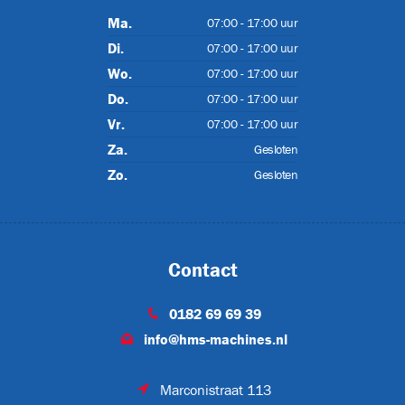
Ma.
07:00 - 17:00 uur
Di.
07:00 - 17:00 uur
FL-378H
Wo.
07:00 - 17:00 uur
Do.
07:00 - 17:00 uur
Vr.
07:00 - 17:00 uur
Za.
NN-640
Gesloten
Zo.
Gesloten
Contact
ON
0182 69 69 39
info@hms-machines.nl
Marconistraat 113
TON