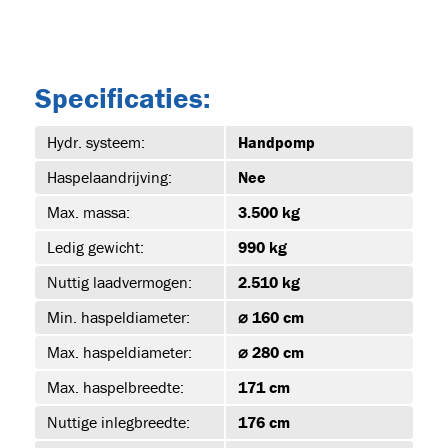
39)
Specificaties:
Hydr. systeem:
Handpomp
-1
Haspelaandrijving:
Nee
Max. massa:
3.500 kg
Ledig gewicht:
990 kg
-1
Nuttig laadvermogen:
2.510 kg
Min. haspeldiameter:
⌀ 160 cm
Max. haspeldiameter:
⌀ 280 cm
-1
Max. haspelbreedte:
171 cm
Nuttige inlegbreedte:
176 cm