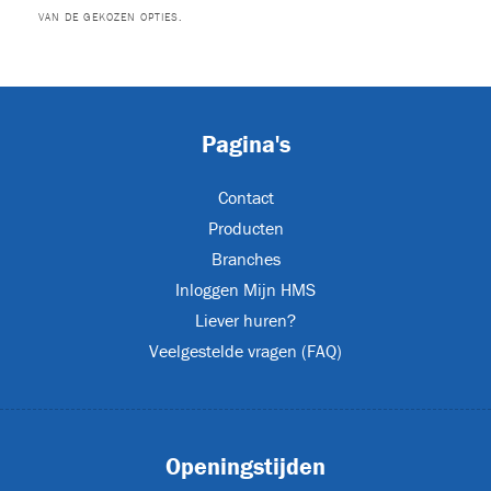
VAN DE GEKOZEN OPTIES.
T
Pagina's
ET-P02
Contact
Producten
Branches
Inloggen Mijn HMS
Liever huren?
Veelgestelde vragen (FAQ)
CJL1032
Openingstijden