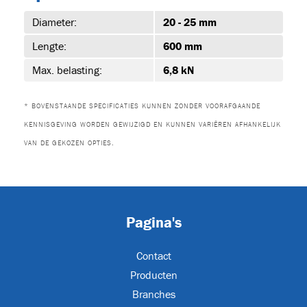
Diameter:
20 - 25 mm
39)
Lengte:
600 mm
Max. belasting:
6,8 kN
* BOVENSTAANDE SPECIFICATIES KUNNEN ZONDER VOORAFGAANDE
-1
KENNISGEVING WORDEN GEWIJZIGD EN KUNNEN VARIËREN AFHANKELIJK
VAN DE GEKOZEN OPTIES.
-1
Pagina's
Contact
-1
Producten
Branches