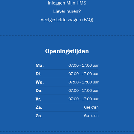
Inloggen Mijn HMS
Liever huren?
urs
Veelgestelde vragen (FAQ)
(2)
Openingstijden
XL
Ma.
07:00 - 17:00 uur
Di.
07:00 - 17:00 uur
s
Wo.
07:00 - 17:00 uur
(24)
Do.
07:00 - 17:00 uur
Vr.
07:00 - 17:00 uur
Za.
Gesloten
Zo.
Gesloten
JET-EM25