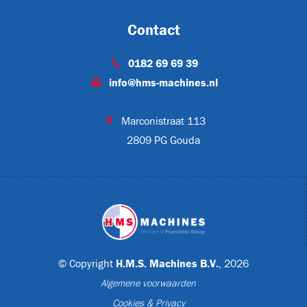
Contact
T
0182 69 69 39
info@hms-machines.nl
ET-P02
Marconistraat 113
2809 PG Gouda
© Copyright
H.M.S. Machines B.V.
, 2026
Algemene voorwaarden
CJL1032
Cookies & Privacy