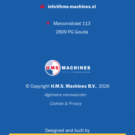
info@hms-machines.nl
T
Marconistraat 113
2809 PG Gouda
ET-P02
© Copyright
H.M.S. Machines B.V.
, 2026
Algemene voorwaarden
Cookies & Privacy
CJL1032
Designed and built by