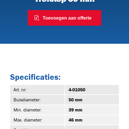
Toevoegen aan offerte
091
 en
Specificaties:
Art. nr:
4-01050
6
Buisdiameter:
50 mm
Min. diameter:
39 mm
Max. diameter:
46 mm