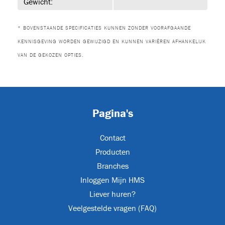
Gewicht:
* BOVENSTAANDE SPECIFICATIES KUNNEN ZONDER VOORAFGAANDE
39)
KENNISGEVING WORDEN GEWIJZIGD EN KUNNEN VARIËREN AFHANKELIJK
VAN DE GEKOZEN OPTIES.
-1
Pagina's
Contact
-1
Producten
Branches
Inloggen Mijn HMS
-1
Liever huren?
Veelgestelde vragen (FAQ)