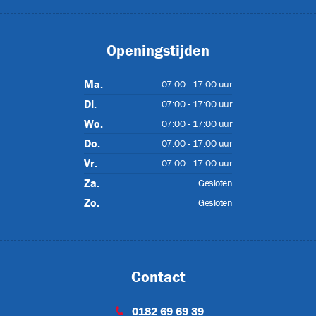
urs
Openingstijden
(2)
Ma.
07:00 - 17:00 uur
Di.
07:00 - 17:00 uur
Wo.
07:00 - 17:00 uur
XL
Do.
07:00 - 17:00 uur
Vr.
07:00 - 17:00 uur
Za.
Gesloten
s
(24)
Zo.
Gesloten
Contact
JET-EM25
0182 69 69 39