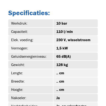
Specificaties:
39)
Werkdruk:
10 bar
Capaciteit:
110 l/min
Elek. voeding:
230 V, wisselstroom
-1
Vermogen:
1,5 kW
Geluidsenergieniveau:
65 dB(A)
Gewicht:
128 kg
-1
Lengte:
.. cm
Breedte:
.. cm
-1
Hoogte:
.. cm
Nakoeler:
Ja
Vochtafscheider:
Ja, en vriesdroger