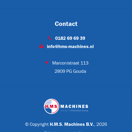
FL-378H
Contact
0182 69 69 39
info@hms-machines.nl
NN-640
Marconistraat 113
2809 PG Gouda
ON
© Copyright
H.M.S. Machines B.V.
, 2026
TON