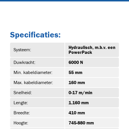
39)
Specificaties:
Hydraulisch, m.b.v. een
Systeem:
-1
PowerPack
Duwkracht:
6000 N
Min. kabeldiameter:
55 mm
-1
Max. kabeldiameter:
160 mm
Snelheid:
0-17 m/min
Lengte:
1.160 mm
-1
Breedte:
410 mm
Hoogte:
745-880 mm