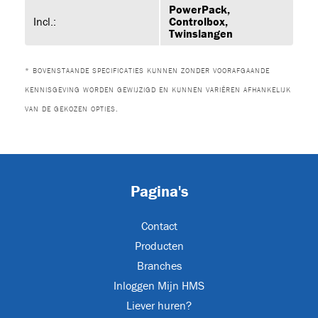
PowerPack,
Incl.:
Controlbox,
Twinslangen
urs
(2)
* BOVENSTAANDE SPECIFICATIES KUNNEN ZONDER VOORAFGAANDE
KENNISGEVING WORDEN GEWIJZIGD EN KUNNEN VARIËREN AFHANKELIJK
VAN DE GEKOZEN OPTIES.
XL
Pagina's
s
(24)
Contact
Producten
Branches
JET-EM25
Inloggen Mijn HMS
Liever huren?