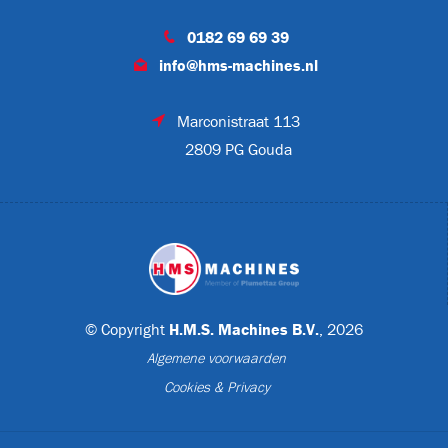
0182 69 69 39
info@hms-machines.nl
FL-378H
Marconistraat 113
2809 PG Gouda
NN-640
© Copyright
H.M.S. Machines B.V.
, 2026
ON
Algemene voorwaarden
Cookies & Privacy
TON