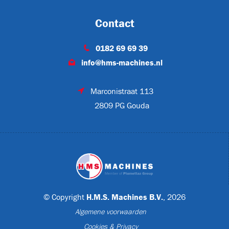
Contact
FL-378H
0182 69 69 39
info@hms-machines.nl
NN-640
Marconistraat 113
2809 PG Gouda
ON
© Copyright
H.M.S. Machines B.V.
, 2026
Algemene voorwaarden
TON
Cookies & Privacy