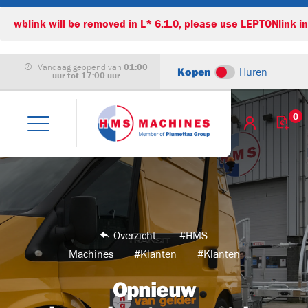
Vandaag geopend van
01:00
Kopen
Huren
uur tot 17:00 uur
leet
0
)
achines
Overzicht
#HMS
Machines
#Klanten
#Klanten
Opnieuw
B