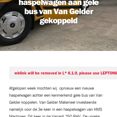
haspelwagen aan gele
bus van Van Gelder
gekoppeld
091
 en
Afgelopen week mochten wij opnieuw een nieuwe
6
haspelwagen achter een kenmerkend gele bus van Van
Gelder koppelen. Van Gelder Materieel investeerde
namelijk voor de 3
e
keer in een haspelwagen van HMS
Machines. Dit keer in de Variant 250 BHV. De unieke