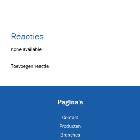
urs
(2)
Reacties
none available
XL
Toevoegen reactie
s
(24)
Pagina's
Contact
JET-EM25
Producten
Branches