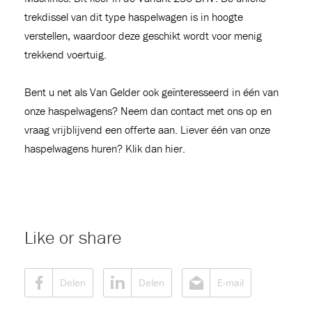
trekdissel van dit type haspelwagen is in hoogte
verstellen, waardoor deze geschikt wordt voor menig
39)
trekkend voertuig.
Bent u net als Van Gelder ook geïnteresseerd in één van
onze haspelwagens? Neem dan
contact
met ons op en
-1
vraag vrijblijvend een
offerte
aan. Liever één van onze
haspelwagens huren? Klik dan
hier
.
-1
Like or share
-1
Delen
Delen
E-mail